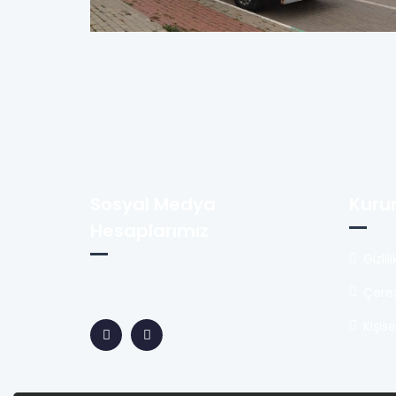
Sosyal Medya
Kuru
Hesaplarımız
Gizli
Çerez
Kişis