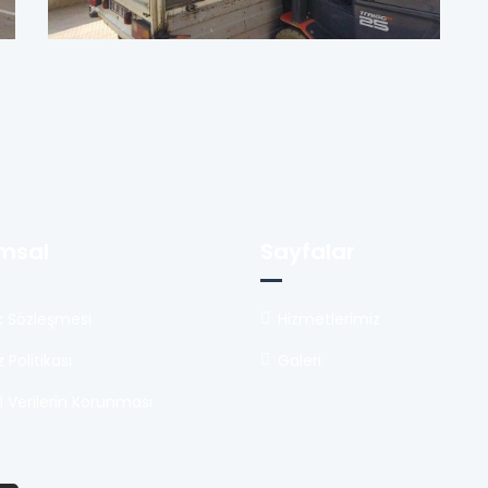
msal
Sayfalar
lik Sözleşmesi
Hizmetlerimiz
 Politikası
Galeri
el Verilerin Korunması