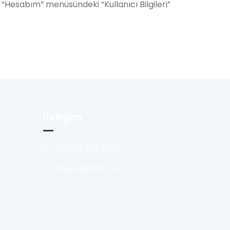
esabım” menüsündeki “Kullanıcı Bilgileri”
İletişim
+90 546 268 45 66
info@nakilnak.com