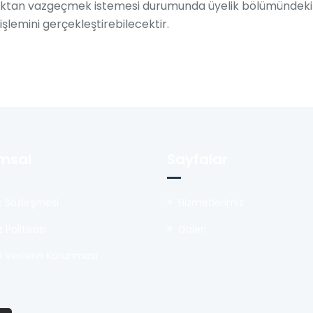
tan vazgeçmek istemesi durumunda üyelik bölümündeki “H
lemini gerçekleştirebilecektir.
msal
Sayfalar
lik Sözleşmesi
Hizmetlerimiz
 Politikası
Galeri
el Verilerin Korunması