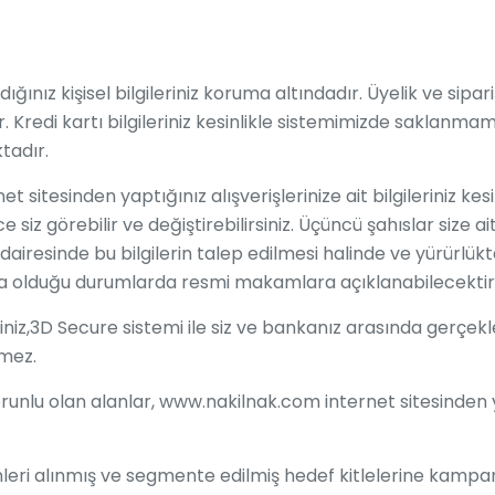
nız kişisel bilgileriniz koruma altındadır. Üyelik ve sipariş
r. Kredi kartı bilgileriniz kesinlikle sistemimizde saklanmam
tadır.
sitesinden yaptığınız alışverişlerinize ait bilgileriniz ke
e siz görebilir ve değiştirebilirsiniz. Üçüncü şahıslar size 
dairesinde bu bilgilerin talep edilmesi halinde ve yürürl
olduğu durumlarda resmi makamlara açıklanabilecektir
riniz,3D Secure sistemi ile siz ve bankanız arasında gerçekl
mez.
unlu olan alanlar, www.nakilnak.com internet sitesinden ya
leri alınmış ve segmente edilmiş hedef kitlelerine kampany