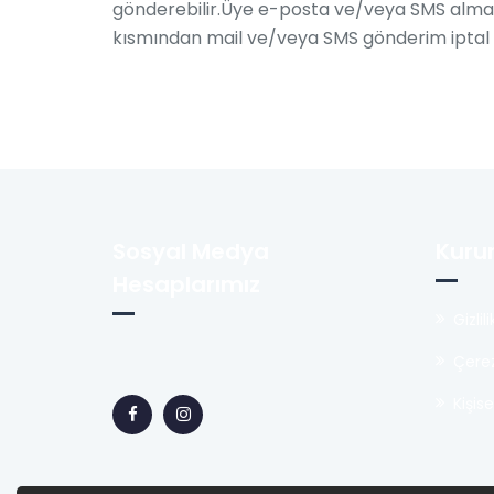
gönderebilir.Üye e-posta ve/veya SMS almak
kısmından mail ve/veya SMS gönderim iptal iş
Sosyal Medya
Kuru
Hesaplarımız
Gizli
Çerez
Kişis